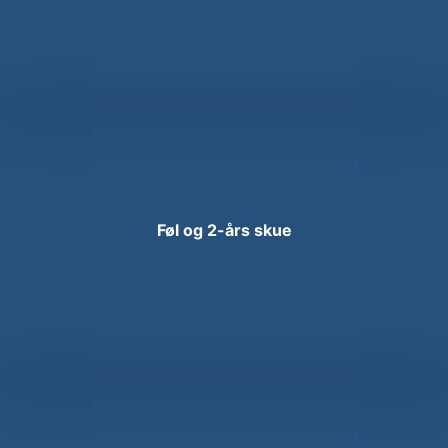
Føl og 2-års skue​