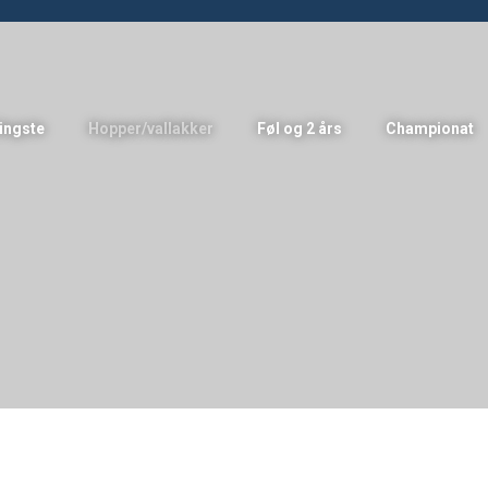
ingste
Hopper/vallakker
Føl og 2 års
Championat