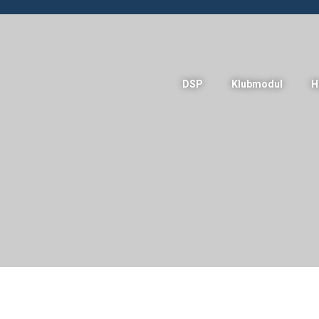
DSP
Klubmodul
H