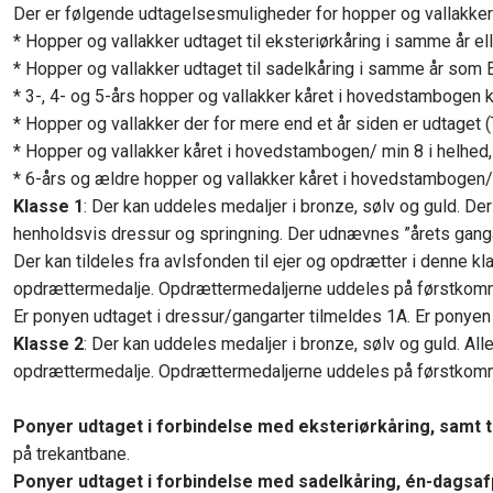
Der er følgende udtagelsesmuligheder for hopper og vallakker
* Hopper og vallakker udtaget til eksteriørkåring i samme år el
* Hopper og vallakker udtaget til sadelkåring i samme år som E
* 3-, 4- og 5-års hopper og vallakker kåret i hovedstambogen 
* Hopper og vallakker der for mere end et år siden er udtaget (
* Hopper og vallakker kåret i hovedstambogen/ min 8 i helhed, 
* 6-års og ældre hopper og vallakker kåret i hovedstambogen/ 
Klasse 1
: Der kan uddeles medaljer i bronze, sølv og guld. Der 
henholdsvis dressur og springning. Der udnævnes ”årets ganga
Der kan tildeles fra avlsfonden til ejer og opdrætter i denne 
opdrættermedalje. Opdrættermedaljerne uddeles på førstkom
Er ponyen udtaget i dressur/gangarter tilmeldes 1A. Er ponyen 
Klasse 2
: Der kan uddeles medaljer i bronze, sølv og guld. A
opdrættermedalje. Opdrættermedaljerne uddeles på førstkom
Ponyer udtaget i forbindelse med eksteriørkåring
, samt 
på trekantbane.
Ponyer udtaget i forbindelse med sadelkåring, én-dagsa