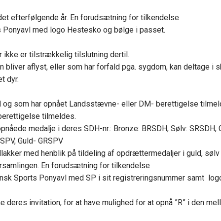
det efterfølgende år. En forudsætning for tilkendelse
ts Ponyavl med logo Hestesko og bølge i passet.
ke er tilstrækkelig tilslutning dertil.
bliver aflyst, eller som har forfald pga. sygdom, kan deltage i sk
t dyr.
DH og som har opnået Landsstævne- eller DM- berettigelse tilmel
erettigelse tilmeldes.
en opnåede medalje i deres SDH-nr.: Bronze: BRSDH, Sølv: SRSDH,
SRSPV, Guld- GRSPV
kker med henblik på tildeling af opdrættermedaljer i guld, sølv e
samlingen. En forudsætning for tilkendelse
 Dansk Sports Ponyavl med SP i sit registreringsnummer samt log
e deres invitation, for at have mulighed for at opnå ”R” i den me