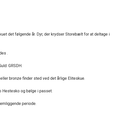
uet det følgende år. Dyr, der krydser Storebælt for at deltage i
des .
 Guld: GRSDH.
ller bronze finder sted ved det årlige Eliteskue.
o Hestesko og bølge i passet.
llemliggende periode.