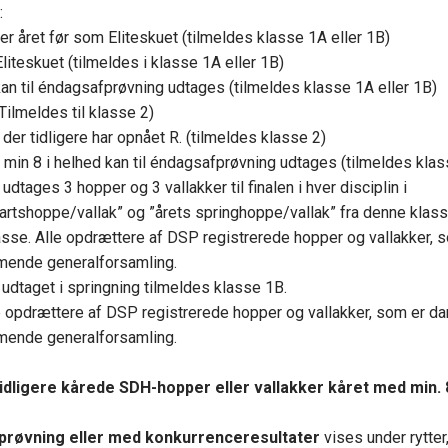
:
ler året før som Eliteskuet (tilmeldes klasse 1A eller 1B)
liteskuet (tilmeldes i klasse 1A eller 1B)
kan til éndagsafprøvning udtages (tilmeldes klasse 1A eller 1B)
Tilmeldes til klasse 2)
der tidligere har opnået R. (tilmeldes klasse 2)
min 8 i helhed kan til éndagsafprøvning udtages (tilmeldes klas
udtages 3 hopper og 3 vallakker til finalen i hver disciplin i
rtshoppe/vallak” og ”årets springhoppe/vallak” fra denne klass
klasse. Alle opdrættere af DSP registrerede hopper og vallakker
mende generalforsamling.
udtaget i springning tilmeldes klasse 1B.
lle opdrættere af DSP registrerede hopper og vallakker, som er 
mende generalforsamling.
tidligere kårede SDH-hopper eller vallakker kåret med min. 8
fprøvning eller med konkurrenceresultater
vises under rytter