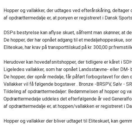
Hopper og vallakker, der udtages ved efterårskåring, deltager 
af opdrættermedalje er, at ponyen er registreret i Dansk Spor
DSPs bestyrelse kan aflyse skuet, såfremt man skønner, at der ik
​De hopper, der har opnået adgang til et medaljehoppeskue, som 
Eliteskue, har krav på transporttilskud på kr. 300,00 pr.fremstille
Herudover kan hovedafsnitshopper, der tidligere er kåret i S
​Ligeledes vallakker, som har opnået Landsstævne- eller DM- b
​De hopper, der opnår medalje, får påført forbogstavet for d
​Vallakker vil få følgende bogstaver . Bronze -BRSPV, Sølv - 
​Tildeling af opdrættermedaljer: Bedømmelsen af hopper og valla
Opdrættermedalje uddeles det efterfølgende år ved Generalfor
af opdrættermedalje er, at hoppen/vallakken er registreret i
Hopper og vallakker der bliver udtaget til Eliteskuet, kan gemm