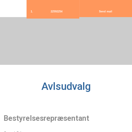
22592254
Send mail
Avlsudvalg
Bestyrelsesrepræsentant