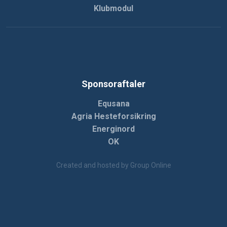
Klubmodul
Sponsoraftaler
Equsana
Agria Hesteforsikring
Energinord
OK
Created and hosted by Group Online