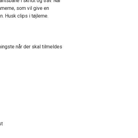
antsbane i skridt og trav. Når
mmerne, som vil give en
n. Husk clips i tøjlerne.
hingste når der skal tilmeldes
st