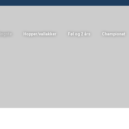
ingste
Hopper/vallakker
Føl og 2 års
Championat