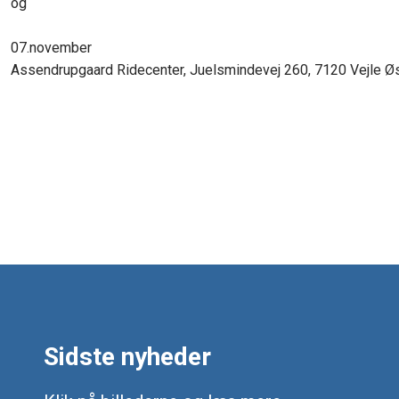
og
07.november
​Assendrupgaard Ridecenter, Juelsmindevej 260, 7120 Vejle Ø
Sidste nyheder