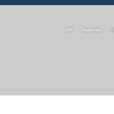
DSP
Klubmodul
H