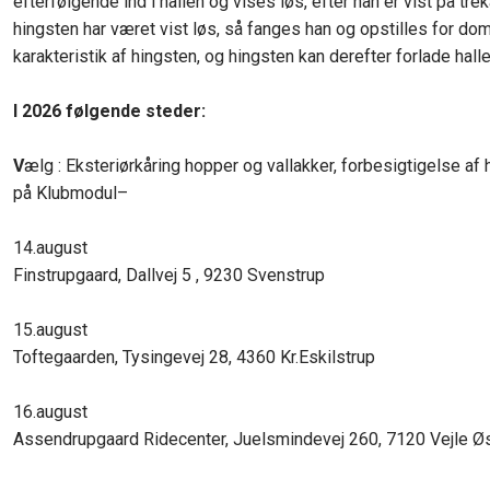
efterfølgende ind i hallen og vises løs, efter han er vist på trek
hingsten har været vist løs, så fanges han og opstilles for do
karakteristik af hingsten, og hingsten kan derefter forlade halle
I 2026 følgende steder:
​V
ælg : Eksteriørkåring hopper og vallakker, forbesigtigelse af 
på Klubmodul–
14.august
​Finstrupgaard, Dallvej 5 , 9230 Svenstrup
15.august
​Toftegaarden, Tysingevej 28, 4360 Kr.Eskilstrup
​​
16.august
​Assendrupgaard Ridecenter, Juelsmindevej 260, 7120 Vejle Ø