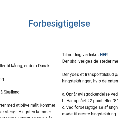
Forbesigtigelse
​​Tilmelding via linket
HER
Der skal vælges de steder med 
er til kåring, er der i Dansk
.
Der ydes et transporttilskud på 
ng.
hingstekåringen, hvis de enten
på Sjælland
a. Opnår avlsgodkendelse ved
b. Har opnået 22 point eller “
rter med at blive målt, kommer
c. Ved forbesigtigelse af ungh
eksteriør. Hingsten kommer
møde til næste hingstekåring.