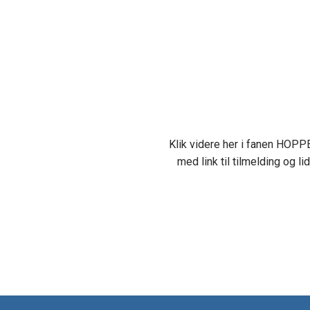
​ Klik videre her i fanen HOPPER så finder d
med link til tilmelding og lidt beskrivelse