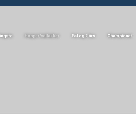
ingste
Hopper/vallakker
Føl og 2 års
Championat