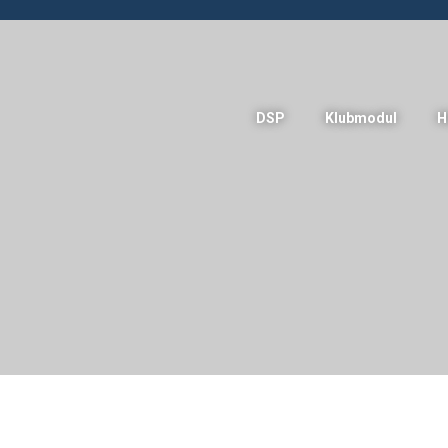
DSP
Klubmodul
H