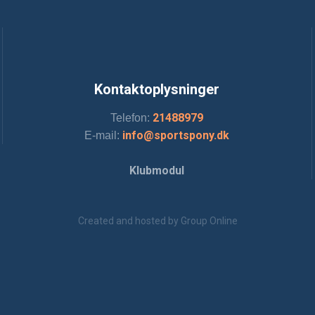
Kontaktoplysninger
21488979
Telefon:
info@sportspony.dk
E-mail:
Klubmodul
Created and hosted by Group Online